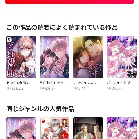
この作品の読者によく読まれている作品
あなたを地獄に堕とすまで
私がわたしを売る理由
シンジュウエンド【タテヨミ】
パーフェクトグリッター
838.1万
607.3万
5.4万
35.3万
同じジャンルの人気作品