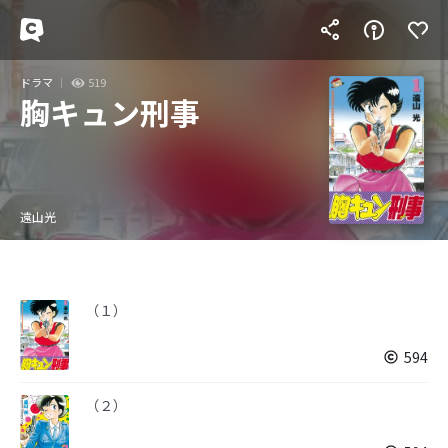
ドラマ
519
胸キュン刑事
遠山光
（１）
594
（２）