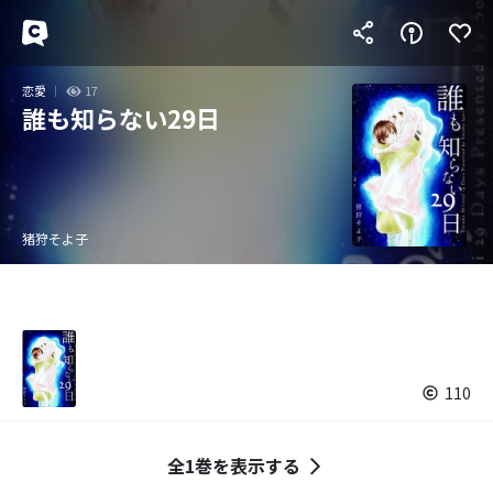
恋愛
17
誰も知らない29日
猪狩そよ子
110
全1巻を表示する