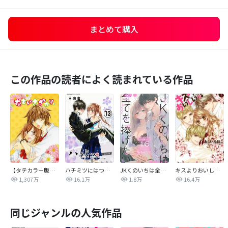
まとめて購入
この作品の読者によく読まれている作品
【タテカラー版】なまいきざかり。
ハチミツにはつこい
JKくのいちは全てを捧げたい
キスよりおいしいっ！
1,307万
16.1万
1.8万
16.4万
同じジャンルの人気作品