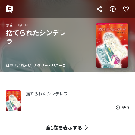
恋愛
161
捨てられたシンデレ
ラ
はやさかあみい, ナタリー・リバース
捨てられたシンデレラ
550
全1巻を表示する