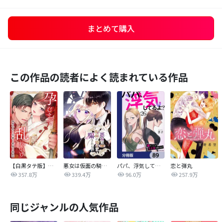
まとめて購入
この作品の読者によく読まれている作品
【白黒タテ版】孕むまで乱れいけ～身代わり花嫁と軍服の猛愛
悪女は仮面の騎士に騙されない
パパ、浮気してるよ？娘と二人でクズ夫を捨てます【分冊版】
恋と弾丸
357.8万
339.4万
96.0万
257.9万
同じジャンルの人気作品