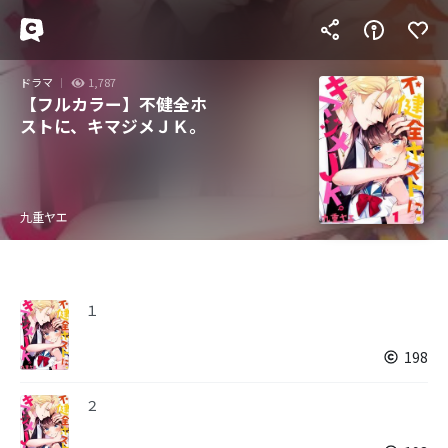
ドラマ
1,787
【フルカラー】不健全ホ
ストに、キマジメＪＫ。
九重ヤエ
１
198
２