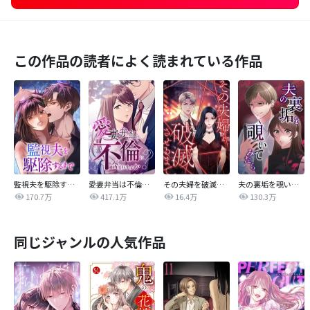
この作品の読者によく読まれている作品
監視夫を駆除するまで
愛妻弁当は不倫に含まれますか？
その夫婦を破滅させるまで
夫の裏垢を覗いてみたら
170.7万
417.1万
16.4万
130.3万
同じジャンルの人気作品