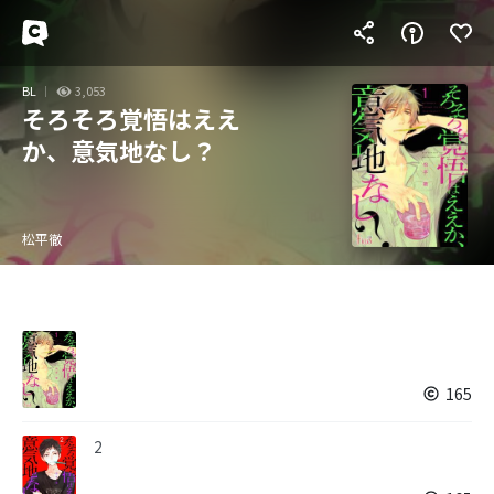
BL
3,053
そろそろ覚悟はええ
か、意気地なし？
松平徹
165
2