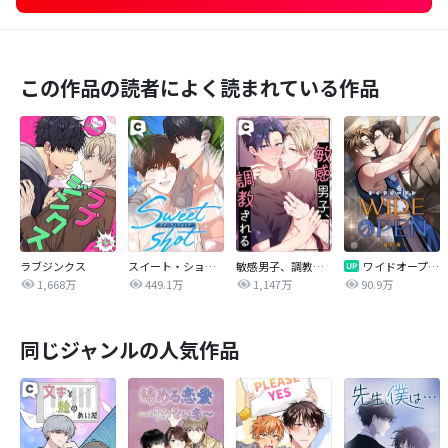
この作品の読者によく読まれている作品
ラブジンクス
スイート・ショット
敏感男子、調教される
ワイドオープン【改訂版】
1,668万
449.1万
1,147万
90.9万
同じジャンルの人気作品