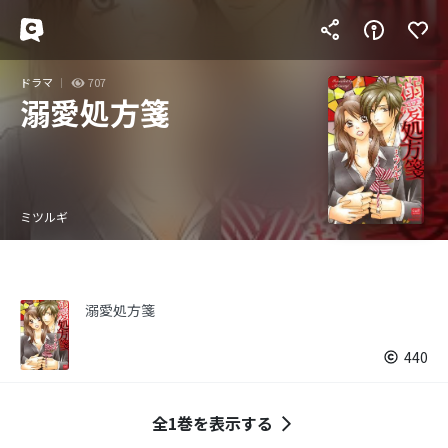
ドラマ
707
溺愛処方箋
ミツルギ
溺愛処方箋
440
全1巻を表示する