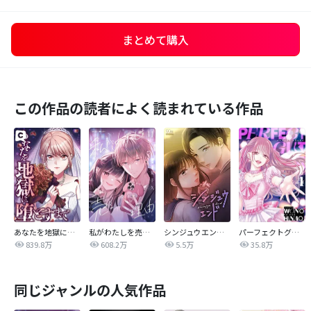
まとめて購入
この作品の読者によく読まれている作品
あなたを地獄に堕とすまで
私がわたしを売る理由
シンジュウエンド【タテヨミ】
パーフェクトグリッター
839.8万
608.2万
5.5万
35.8万
同じジャンルの人気作品