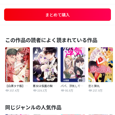
まとめて購入
この作品の読者によく読まれている作品
【白黒タテ版】孕むまで乱れいけ～身代わり花嫁と軍服の猛愛
悪女は仮面の騎士に騙されない
パパ、浮気してるよ？娘と二人でクズ夫を捨てます【分冊版】
恋と弾丸
357.4万
339.3万
95.9万
257.9万
同じジャンルの人気作品