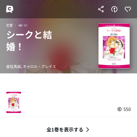
恋愛
90
シークと結
婚！
香住真由, キャロル・グレイス
550
全1巻を表示する