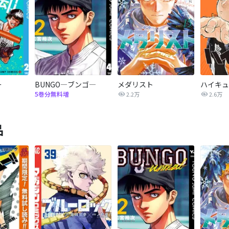
ー
BUNGO―ブンゴ―
メダリスト
5巻分無料増
2.2万
2.6万
品