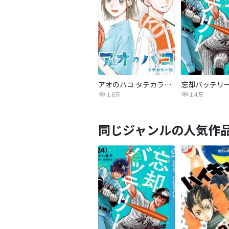
アオのハコ タテカラー版【タテヨミ】
忘却バッテリ
1.8万
1.4万
同じジャンルの人気作