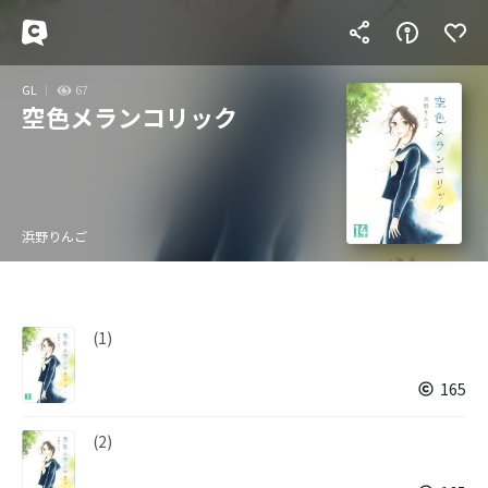
GL
67
空色メランコリック
浜野りんご
(1)
165
(2)