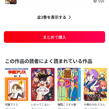
550
全2巻を表示する
まとめて購入
この作品の読者によく読まれている作品
学園アリス
いびってこない義母と義姉
増田こうすけ劇場 ギャグマンガ日和GB
今週のかなでさん
7.4万
9,824
2,929
1,448万