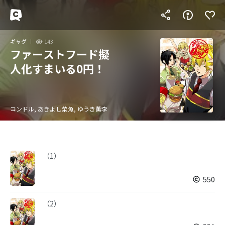
ギャグ
143
ファーストフード擬
人化すまいる0円！
コンドル, あきよし菜魚, ゆうき薫李
（1）
550
（2）