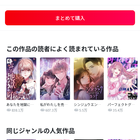
まとめて購入
この作品の読者によく読まれている作品
あなたを地獄に堕とすまで
私がわたしを売る理由
シンジュウエンド【タテヨミ】
パーフェクトグリッター
838.1万
607.3万
5.5万
35.4万
同じジャンルの人気作品