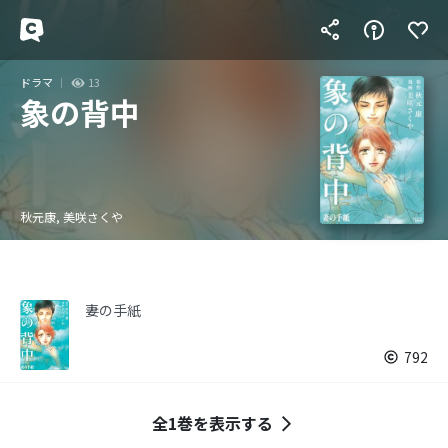
ドラマ
13
象の背中
秋元康, 美咲さくや
妻の手紙
792
全1巻を表示する