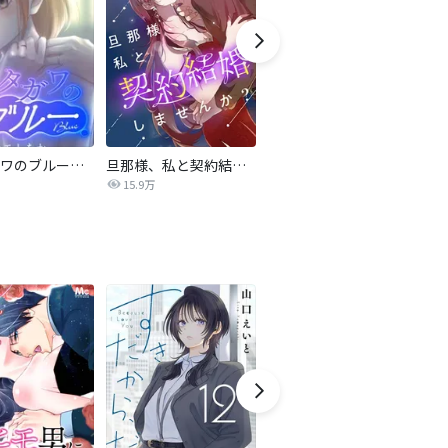
サレタガワのブルー【タテヨミ】
旦那様、私と契約結婚しませんか？【タテヨミ】
私の中に傾国の悪女がいますが、絶対に国は滅ぼしません！【タテヨミ】
15.9万
9,697