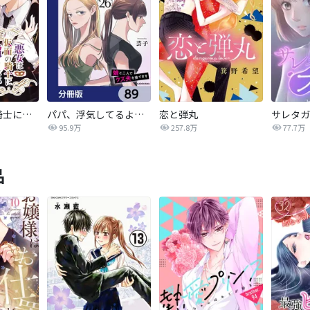
悪女は仮面の騎士に騙されない
パパ、浮気してるよ？娘と二人でクズ夫を捨てます【分冊版】
恋と弾丸
95.9万
257.8万
77.7万
品