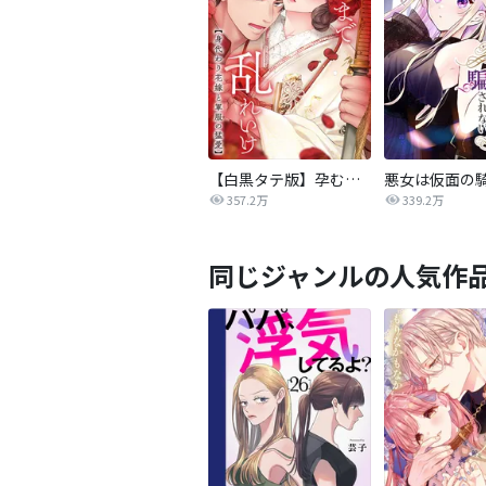
【白黒タテ版】孕むまで乱れいけ～身代わり花嫁と軍服の猛愛
357.2万
339.2万
同じジャンルの人気作