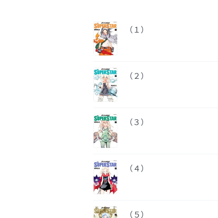
（１）
（２）
（３）
（４）
（５）