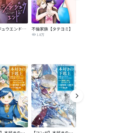
シンジュウエンド【タテヨミ】
不倫家族【タテヨミ】
セフレの品格―プライド―
ロ
1.8万
306.4万
【マンガ】本好きの下剋上 第二部
【マンガ】本好きの下剋上 第三部
天は赤い河のほとり