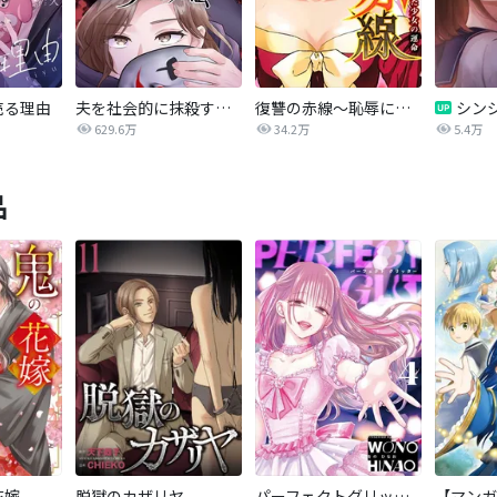
売る理由
夫を社会的に抹殺する5つの方法
復讐の赤線～恥辱にまみれた少女の運命～【タテヨミ】
629.6万
34.2万
5.4万
品
花嫁
脱獄のカザリヤ
パーフェクトグリッター