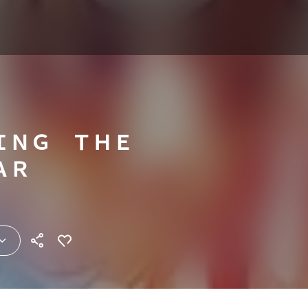
ＩＮＧ ＴＨＥ
ＡＲ