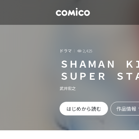
ドラマ
2,425
ＳＨＡＭＡＮ Ｋ
ＳＵＰＥＲ ＳＴ
武井宏之
作品情報
はじめから読む