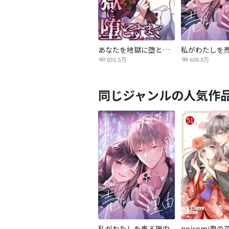
あなたを地獄に堕とすまで
私がわたしを
836.5万
606.8万
同じジャンルの人気作
私がわたしを売る理由
noicomi鬼の