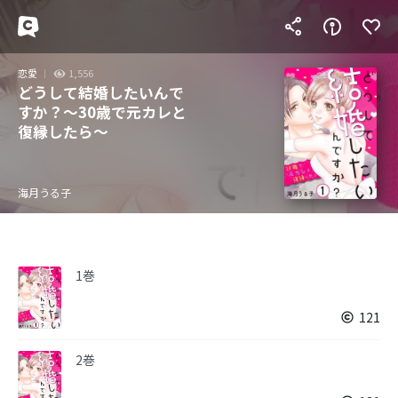
恋愛
1,556
どうして結婚したいんで
すか？～30歳で元カレと
復縁したら～
海月うる子
1巻
121
2巻