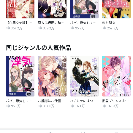
【白黒タテ版】孕むまで乱れいけ～身代わり花嫁と軍服の猛愛
悪女は仮面の騎士に騙されない
パパ、浮気してるよ？娘と二人でクズ夫を捨てます【分冊版】
恋と弾丸
357.2万
339.2万
95.9万
257.8万
同じジャンルの人気作品
パパ、浮気してるよ？娘と二人でクズ夫を捨てます【分冊版】
お嬢様はお仕置きが好き
ハチミツにはつこい
熱愛プリンス お兄ちゃんはキミが好き
95.9万
317.8万
16.1万
163.3万