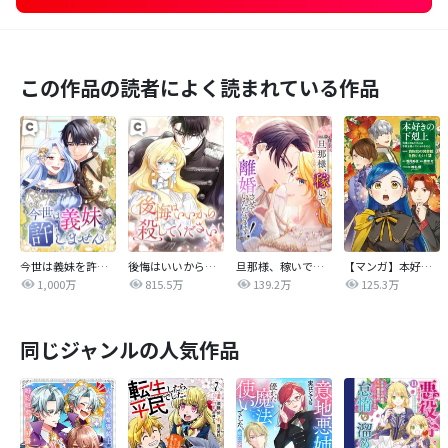
この作品の読者によく読まれている作品
今世は義妹を許しません
後悔はいいから殺してください
旦那様、稼いで離婚させていただきます！
【マンガ】本好きの下剋上 第四部
1,000万
815.5万
139.2万
125.3万
同じジャンルの人気作品