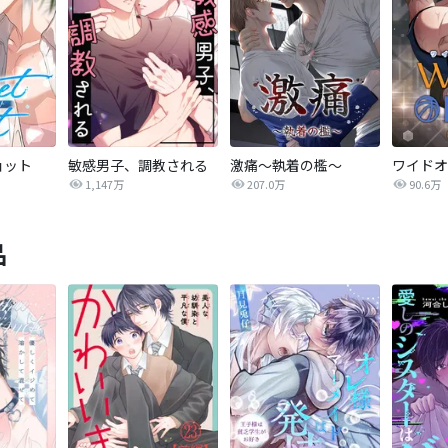
ョット
敏感男子、調教される
激痛～執着の檻～
1,147万
207.0万
90.6万
品