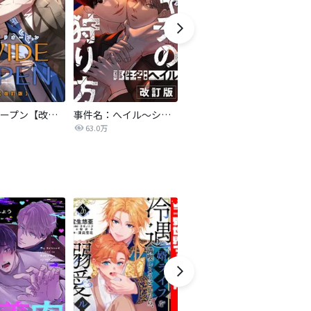
ワイドオープン【改訂版】
事件名：へイル～シャチの狩り方～【改訂版】
亡種【改訂版】
63.0万
243.2万