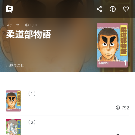
スポーツ
1,100
柔道部物語
小林まこと
（１）
792
（２）