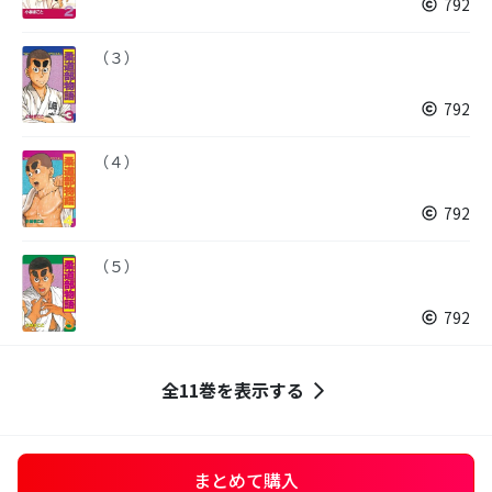
792
（３）
792
（４）
792
（５）
792
全11巻を表示する
まとめて購入