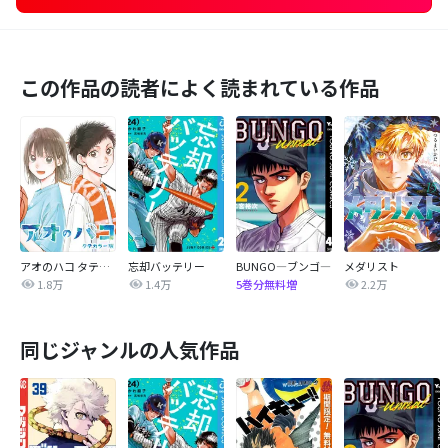
この作品の読者によく読まれている作品
アオのハコ タテカラー版【タテヨミ】
忘却バッテリー
BUNGO―ブンゴ―
メダリスト
1.8万
1.4万
2.2万
5巻分無料増
同じジャンルの人気作品