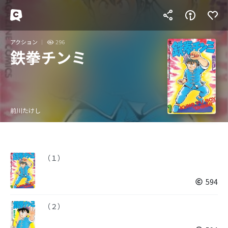
アクション
296
鉄拳チンミ
前川たけし
（１）
594
（２）