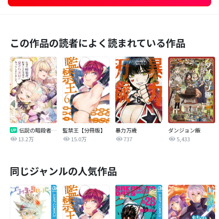
この作品の読者によく読まれている作品
伝説の暗殺者、転生したら王家の愛され末娘になってしまいまして。【タテヨミ】
監禁王【分冊版】
暴力万歳
ダンジョン飯
13.2万
15.0万
737
5,433
同じジャンルの人気作品