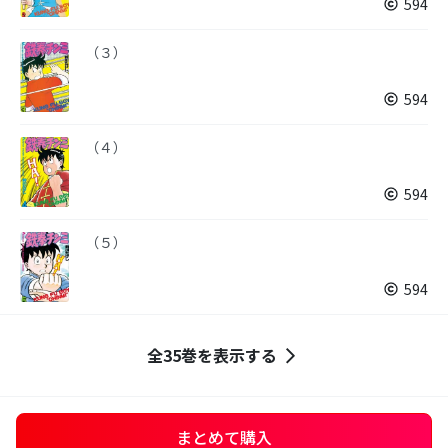
594
（３）
594
（４）
594
（５）
594
全35巻を表示する
まとめて購入