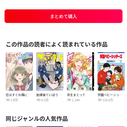
まとめて購入
この作品の読者によく読まれている作品
恋はすぐお隣に【タテヨミ】
放課後ていぼう日誌
空をまとって
学園ベビーシッターズ
1.8万
6.5万
1,146
116.6万
同じジャンルの人気作品