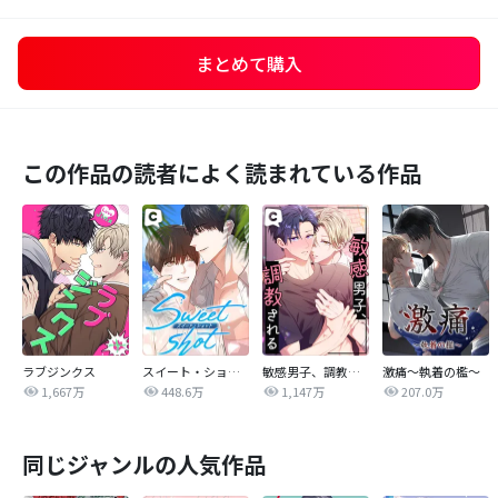
まとめて購入
この作品の読者によく読まれている作品
ラブジンクス
スイート・ショット
敏感男子、調教される
激痛～執着の檻～
1,667万
448.6万
1,147万
207.0万
同じジャンルの人気作品