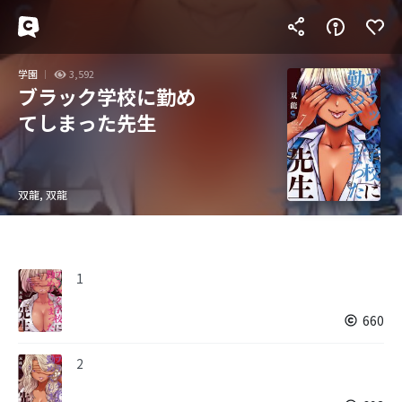
学園
3,592
ブラック学校に勤め
てしまった先生
双龍, 双龍
1
660
2