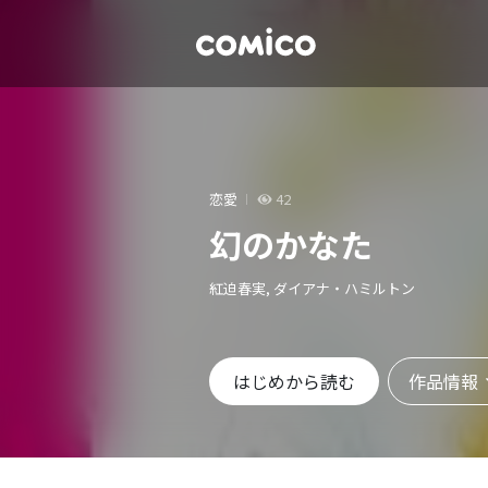
恋愛
42
幻のかなた
紅迫春実, ダイアナ・ハミルトン
作品情報
はじめから読む