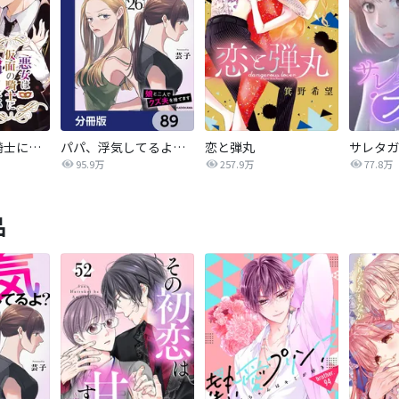
悪女は仮面の騎士に騙されない
パパ、浮気してるよ？娘と二人でクズ夫を捨てます【分冊版】
恋と弾丸
95.9万
257.9万
77.8万
品