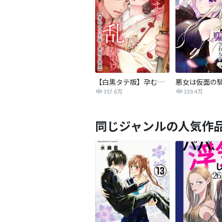
【白黒タテ版】孕むまで乱れいけ～身代わり花嫁と軍服の猛愛
357.6万
339.4万
同じジャンルの人気作