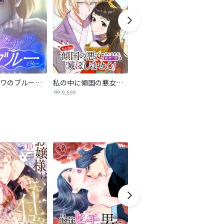
サレタガワのブルー【タテヨミ】
私の中に傾国の悪女がいますが、絶対に国は滅ぼしません！【タテヨミ】
最強ヒモ男に愛されまして
9,699
1.6万