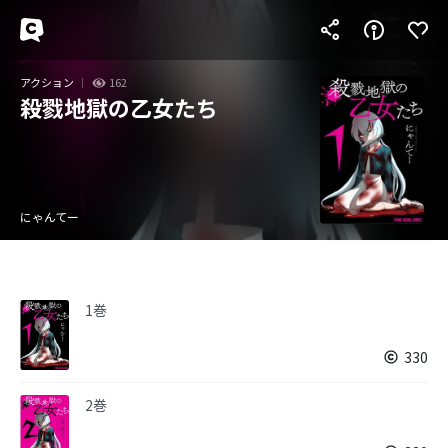
アクション
162
殺戮地獄の乙女たち
にゃんてー
1巻
330
2巻