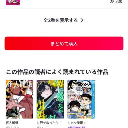
330
全2巻を表示する
まとめて購入
この作品の読者によく読まれている作品
怪人麗嬢
世界を救ったら引退します 【タテヨミ】
キメツ学園！
4,868
1.1万
1巻分無料増