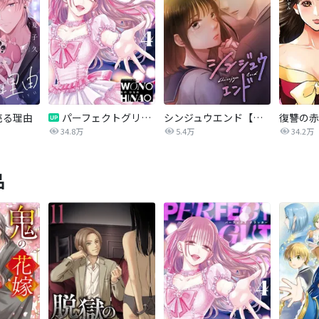
売る理由
パーフェクトグリッター
シンジュウエンド【タテヨミ】
34.8万
5.4万
34.2万
品