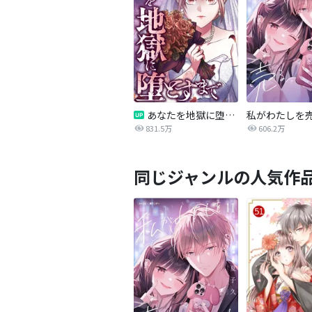
あなたを地獄に堕とすまで
私がわたしを
831.5万
606.2万
同じジャンルの人気作