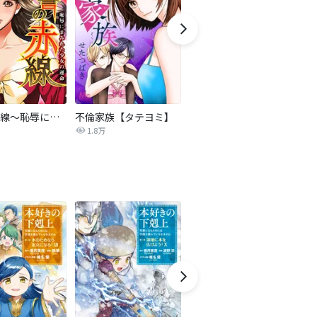
復讐の赤線～恥辱にまみれた少女の運命～【タテヨミ】
不倫家族【タテヨミ】
セフレの品格―プライド―
1.8万
306.3万