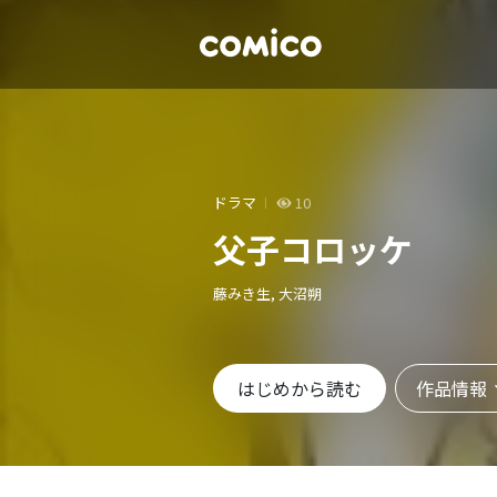
ドラマ
10
父子コロッケ
藤みき生, 大沼朔
作品情報
はじめから読む