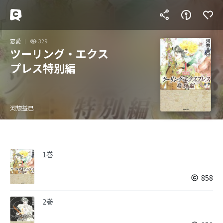
恋愛
329
ツーリング・エクス
プレス特別編
河惣益巳
1巻
858
2巻