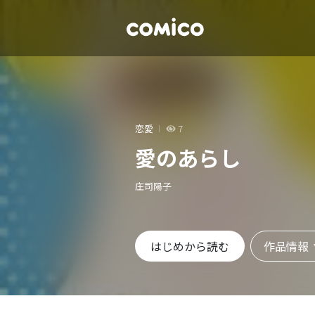
恋愛
7
愛のあらし
庄司陽子
作品情報
はじめから読む