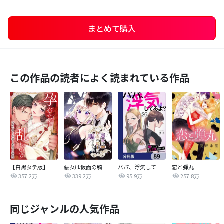
まとめて購入
この作品の読者によく読まれている作品
【白黒タテ版】孕むまで乱れいけ～身代わり花嫁と軍服の猛愛
悪女は仮面の騎士に騙されない
パパ、浮気してるよ？娘と二人でクズ夫を捨てます【分冊版】
恋と弾丸
357.2万
339.2万
95.9万
257.8万
同じジャンルの人気作品