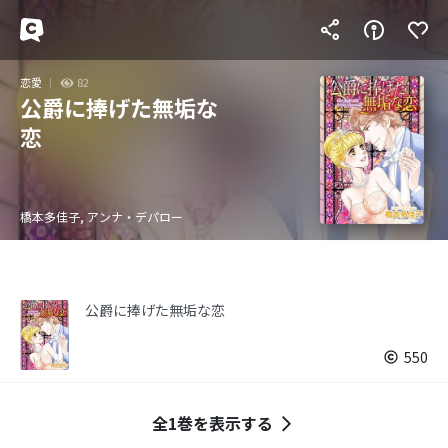
恋愛
82
公爵に捧げた無垢な
恋
橋本多佳子, アンナ・デパロー
公爵に捧げた無垢な恋
550
全1巻を表示する