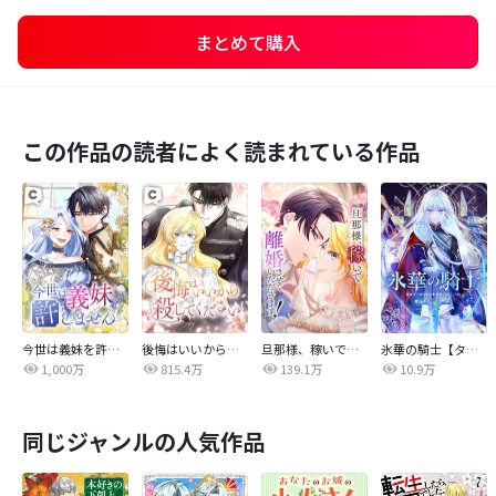
まとめて購入
この作品の読者によく読まれている作品
今世は義妹を許しません
後悔はいいから殺してください
旦那様、稼いで離婚させていただきます！
氷華の騎士【タテヨミ】
1,000万
815.4万
139.1万
10.9万
同じジャンルの人気作品