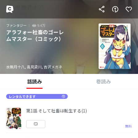
ファンタジー
9.4万
アラフォー社畜のゴーレ
ムマスター（コミック）
水無月十八, 高見梁川, 吉沢メガネ
話読み
巻読み
レンタルできます
第1話 そして社畜は転生する(1)
無料