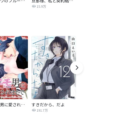
サレタガワのブルー【タテヨミ】
旦那様、私と契約結婚しませんか？【タテヨミ】
私の中に傾国の悪女がいますが、絶対に国は滅ぼしません！【タテヨミ】
15.9万
9,697
最強ヒモ男に愛されまして
すきだから、だよ
おとなの初恋【マイクロ】
191.7万
9.0万