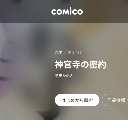
恋愛
5,439
神宮寺の密約
須田かのん
作品情報
はじめから読む