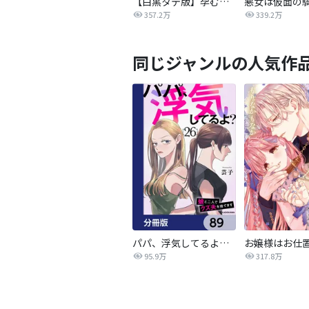
【白黒タテ版】孕むまで乱れいけ～身代わり花嫁と軍服の猛愛
357.2万
339.2万
同じジャンルの人気作
パパ、浮気してるよ？娘と二人でクズ夫を捨てます【分冊版】
95.9万
317.8万