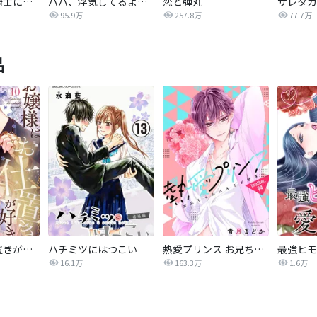
悪女は仮面の騎士に騙されない
パパ、浮気してるよ？娘と二人でクズ夫を捨てます【分冊版】
恋と弾丸
95.9万
257.8万
77.7万
品
お嬢様はお仕置きが好き
ハチミツにはつこい
熱愛プリンス お兄ちゃんはキミが好き
16.1万
163.3万
1.6万