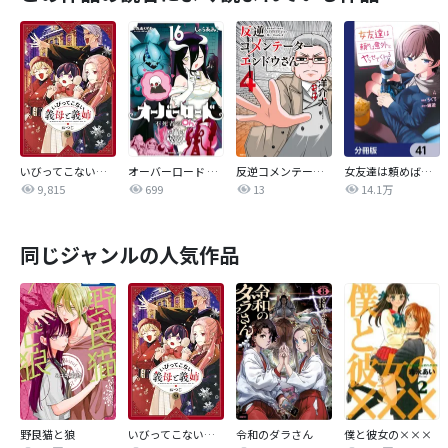
いびってこない義母と義姉
オーバーロード 不死者のOh!
反逆コメンテーターエンドウさん
女友達は頼めば意外とヤらせてくれる【分冊版】
9,815
699
13
14.1万
同じジャンルの人気作品
野良猫と狼
いびってこない義母と義姉
令和のダラさん
僕と彼女の×××