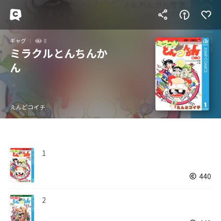
ギャグ
8
ミラクルとんちんか
ん
えんどコイチ
1
440
2