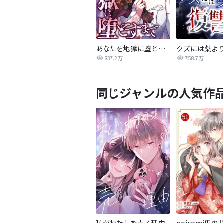
あなたを地獄に堕とすまで
クズには薬よ
837.2万
758.7万
同じジャンルの人気作
私がわたしを売る理由
noicomi鬼の