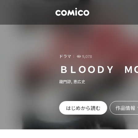
ドラマ
9,078
ＢＬＯＯＤＹ Ｍ
龍門諒, 恵広史
作品情報
はじめから読む