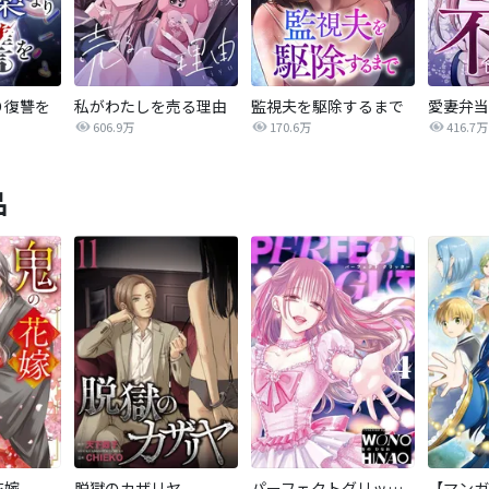
り復讐を
私がわたしを売る理由
監視夫を駆除するまで
606.9万
170.6万
416.7万
品
花嫁
脱獄のカザリヤ
パーフェクトグリッター