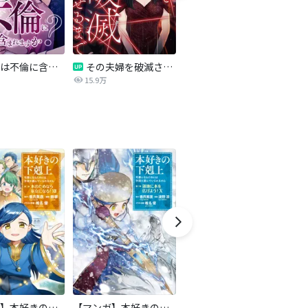
愛妻弁当は不倫に含まれますか？
その夫婦を破滅させるまで
夫の彼女と復讐します
脱
15.9万
736.5万
【マンガ】本好きの下剋上 第二部
【マンガ】本好きの下剋上 第三部
天は赤い河のほとり
傍