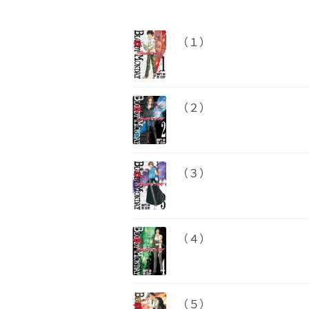
（１）
（２）
（３）
（４）
（５）