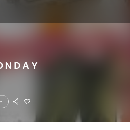
ＯＮＤＡＹ