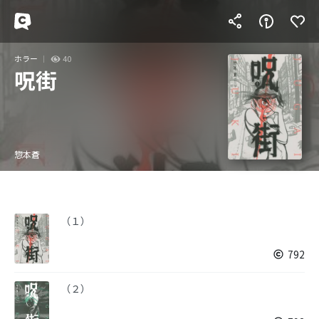
ホラー
40
呪街
惣本蒼
（１）
792
（２）