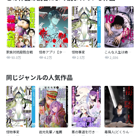
家族対抗殺戮合戦
怪奇アプリ【タテヨミ】
怪物事変
こんな人生は絶対嫌だ
93.0万
4.2万
2.5万
2,036
同じジャンルの人気作品
怪物事変
岩元先輩ノ推薦
悪の華道を行きましょう
毒隣人(どくりんじん) 分冊版