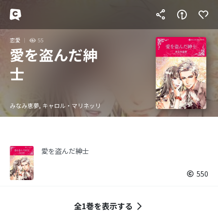
恋愛
55
愛を盗んだ紳
士
みなみ恵夢, キャロル・マリネッリ
愛を盗んだ紳士
550
全1巻を表示する