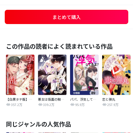
まとめて購入
この作品の読者によく読まれている作品
【白黒タテ版】孕むまで乱れいけ～身代わり花嫁と軍服の猛愛
悪女は仮面の騎士に騙されない
パパ、浮気してるよ？娘と二人でクズ夫を捨てます【分冊版】
恋と弾丸
357.2万
339.2万
95.9万
257.9万
同じジャンルの人気作品