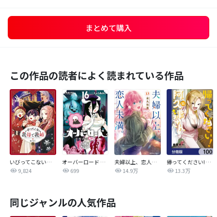
まとめて購入
この作品の読者によく読まれている作品
いびってこない義母と義姉
オーバーロード 不死者のOh!
夫婦以上、恋人未満。【分冊版】
帰ってください! 阿久津さん【分冊版】
9,824
699
14.9万
13.3万
同じジャンルの人気作品