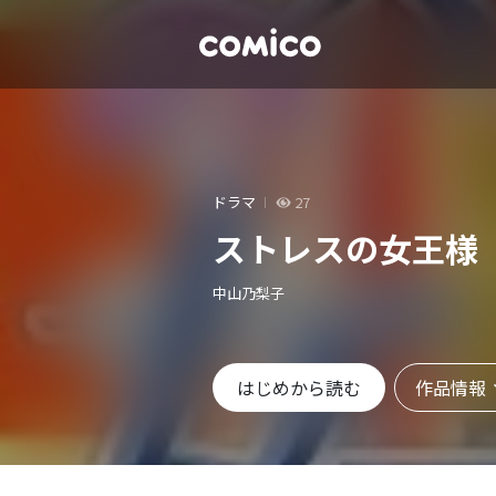
ドラマ
27
ストレスの女王様
中山乃梨子
作品情報
はじめから読む