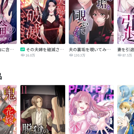
愛妻弁当は不倫に含まれますか？
その夫婦を破滅させるまで
夫の裏垢を覗いてみたら
妻を引退
16.0万
130.3万
87.5万
品