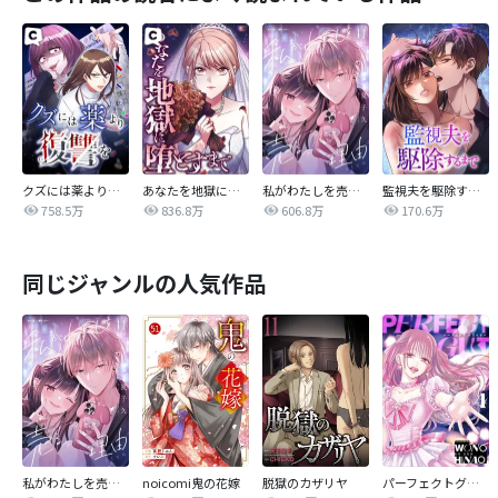
クズには薬より復讐を
あなたを地獄に堕とすまで
私がわたしを売る理由
監視夫を駆除するまで
758.5万
836.8万
606.8万
170.6万
同じジャンルの人気作品
私がわたしを売る理由
noicomi鬼の花嫁
脱獄のカザリヤ
パーフェクトグリッター