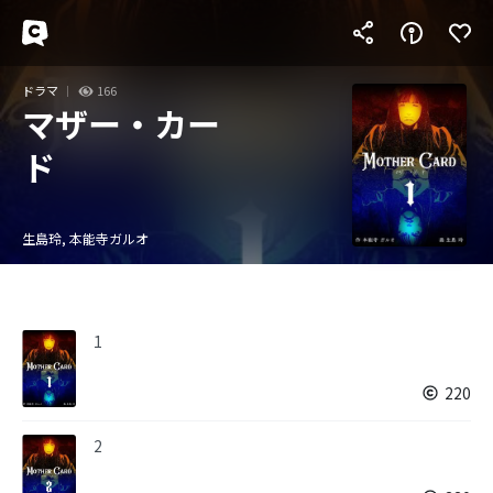
ドラマ
166
マザー・カー
ド
生島玲, 本能寺ガルオ
1
220
2