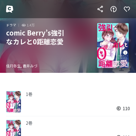
ドラマ
1.4万
comic Berry’s強引
なカレと0距離恋愛
佳月弥生, 蒼井みづ
1巻
110
2巻