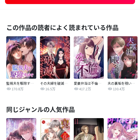
この作品の読者によく読まれている作品
監視夫を駆除するまで
その夫婦を破滅させるまで
愛妻弁当は不倫に含まれますか？
夫の裏垢を覗いてみたら
170.8万
16.5万
417.2万
130.4万
同じジャンルの人気作品