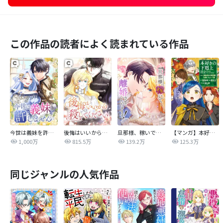
この作品の読者によく読まれている作品
今世は義妹を許しません
後悔はいいから殺してください
旦那様、稼いで離婚させていただきます！
【マンガ】本好きの下剋上 第四部
1,000万
815.5万
139.2万
125.3万
同じジャンルの人気作品