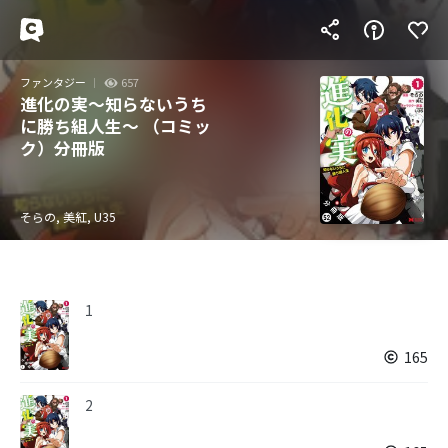
ファンタジー
657
進化の実～知らないうち
に勝ち組人生～ （コミッ
ク）分冊版
そらの, 美紅, U35
1
165
2