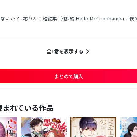
か？ -椿りんこ短編集（他2編 Hello Mr.Commander
全1巻を表示する
まとめて購入
読まれている作品