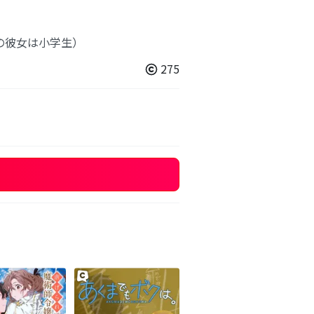
／僕の彼女は小学生）
275