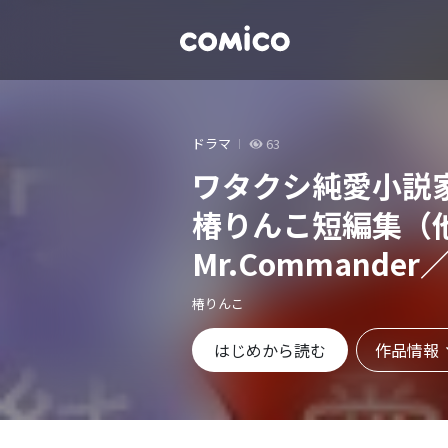
ドラマ
63
ワタクシ純愛小説家
椿りんこ短編集（他2
Mr.Command
生）
椿りんこ
作品情報
はじめから読む