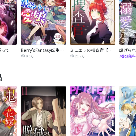
誓って
Berry’sFantasy転生悪役幼女は最恐パパの愛娘になりました
ミュエラの捜査官【タテヨミ】
2巻分無料
9.6万
21.9万
品