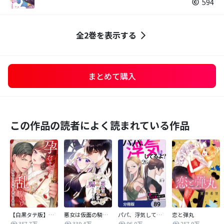
594
全2巻を表示する
まとめて購入
この作品の読者によく読まれている作品
【白黒タテ版】孕むまで乱れいけ～身代わり花嫁と軍服の猛愛
悪女は仮面の騎士に騙されない
パパ、浮気してるよ？娘と二人でクズ夫を捨てます【分冊版】
恋と弾丸
357.7万
339.4万
96.0万
257.9万