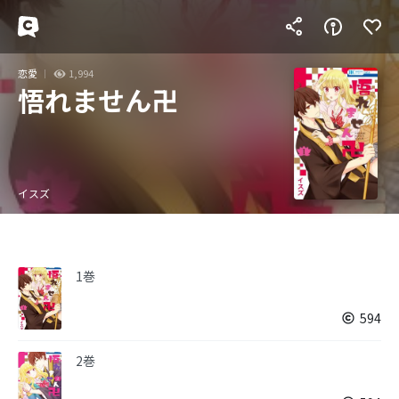
恋愛
1,994
悟れません卍
イスズ
1巻
594
2巻