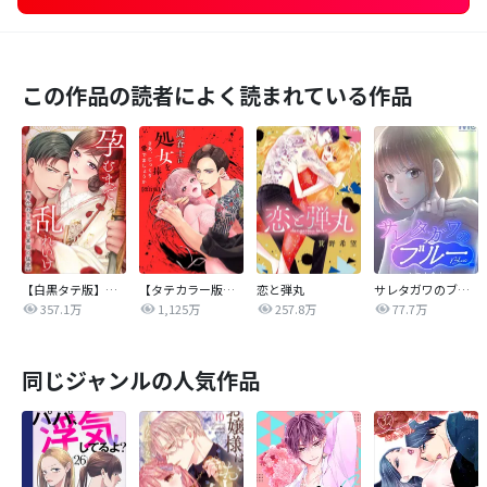
この作品の読者によく読まれている作品
【白黒タテ版】孕むまで乱れいけ～身代わり花嫁と軍服の猛愛
【タテカラー版】漣蒼士に処女を捧ぐ～さあ、じっくり愛でましょうか
恋と弾丸
サレタガワのブルー【タテヨミ】
357.1万
1,125万
257.8万
77.7万
同じジャンルの人気作品