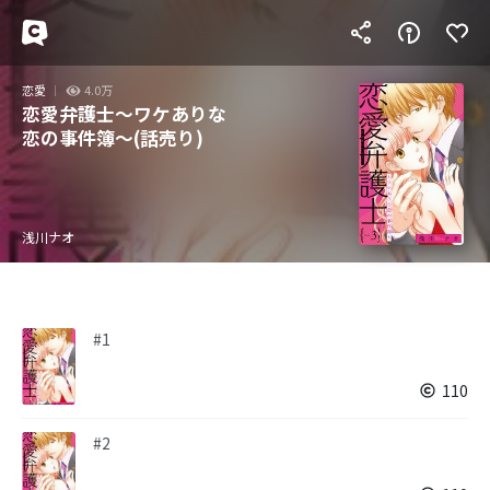
恋愛
4.0万
恋愛弁護士～ワケありな
恋の事件簿～(話売り)
浅川ナオ
#1
110
#2