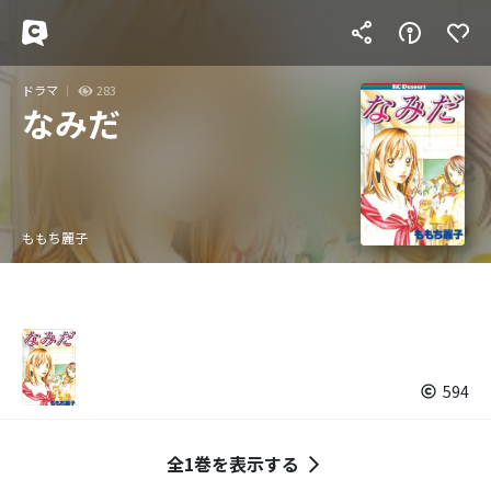
ドラマ
283
なみだ
ももち麗子
594
全1巻を表示する