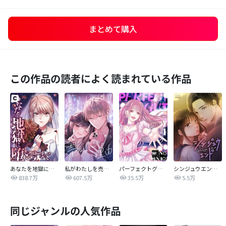
まとめて購入
この作品の読者によく読まれている作品
あなたを地獄に堕とすまで
私がわたしを売る理由
パーフェクトグリッター
シンジュウエンド【タテヨミ】
838.7万
607.5万
35.5万
5.5万
同じジャンルの人気作品