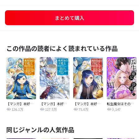
まとめて購入
この作品の読者によく読まれている作品
【マンガ】本好きの下剋上 第二部
【マンガ】本好きの下剋上 第三部
【マンガ】本好きの下剋上
転生魔女はその眷属の欲望を知らない
126.1万
127.5万
75.0万
3,147
同じジャンルの人気作品