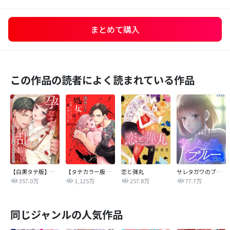
まとめて購入
この作品の読者によく読まれている作品
【白黒タテ版】孕むまで乱れいけ～身代わり花嫁と軍服の猛愛
【タテカラー版】漣蒼士に処女を捧ぐ～さあ、じっくり愛でましょうか
恋と弾丸
サレタガワのブルー【タテヨミ】
357.0万
1,125万
257.8万
77.7万
同じジャンルの人気作品