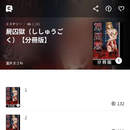
ミステリー
2,181
屍囚獄（ししゅうご
く）【分冊版】
室井まさね
1
132
2