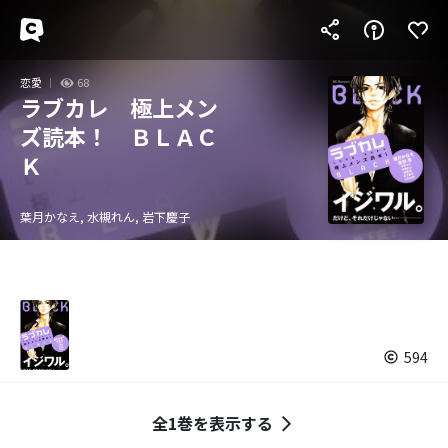
恋愛
68
ラブカレ 極上メン
ズ読本！ ＢＬＡＣ
Ｋ
葉月かなえ, 水槻れん, 岩下慶子
594
全1巻を表示する