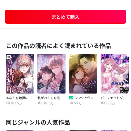
まとめて購入
この作品の読者によく読まれている作品
あなたを地獄に堕とすまで
私がわたしを売る理由
シンジュウエンド【タテヨミ】
パーフェクトグリッター
837.5万
607.0万
5.4万
35.2万
同じジャンルの人気作品