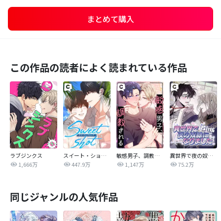
まとめて購入
この作品の読者によく読まれている作品
ラブジンクス
スイート・ショット
敏感男子、調教される
異世界で夜の奴隷になりました【改訂版】
1,666万
447.9万
1,147万
75.2万
同じジャンルの人気作品