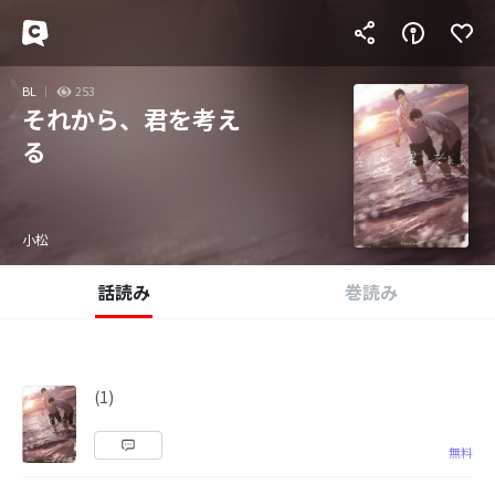
BL
253
それから、君を考え
る
小松
話読み
巻読み
(1)
無料