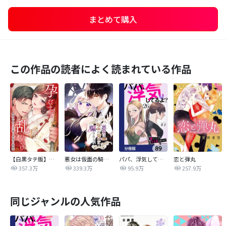
まとめて購入
この作品の読者によく読まれている作品
【白黒タテ版】孕むまで乱れいけ～身代わり花嫁と軍服の猛愛
悪女は仮面の騎士に騙されない
パパ、浮気してるよ？娘と二人でクズ夫を捨てます【分冊版】
恋と弾丸
357.3万
339.3万
95.9万
257.9万
同じジャンルの人気作品