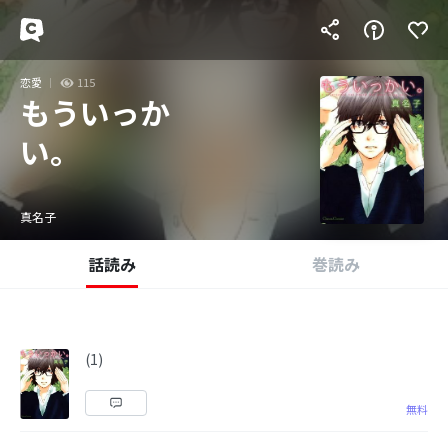
恋愛
115
もういっか
い。
真名子
話読み
巻読み
(1)
無料