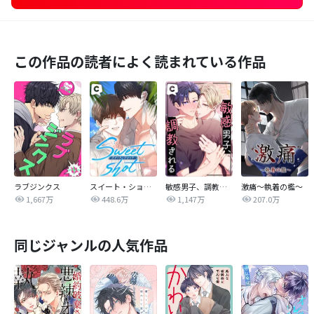
この作品の読者によく読まれている作品
ラブジンクス
スイート・ショット
敏感男子、調教される
激痛～執着の檻～
1,667万
448.6万
1,147万
207.0万
同じジャンルの人気作品