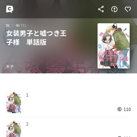
BL
731
女装男子と嘘つき王
子様 単話版
米子
1
110
2